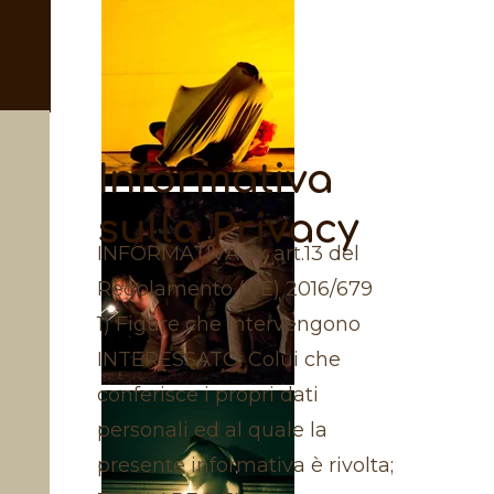
Informativa
sulla Privacy
INFORMATIVA ex art.13 del
Regolamento (UE) 2016/679
1) Figure che intervengono
INTERESSATO: Colui che
conferisce i propri dati
personali ed al quale la
presente informativa è rivolta;